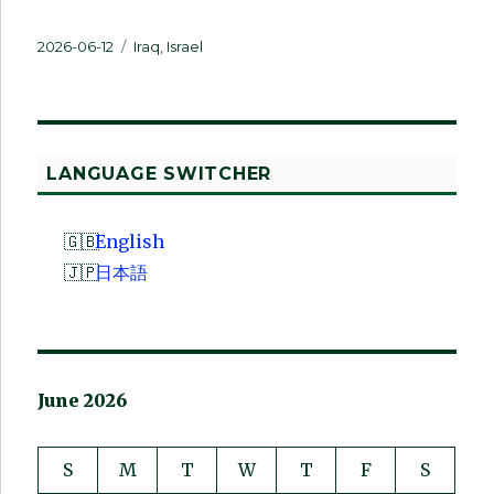
Posted
Categories
2026-06-12
Iraq
,
Israel
on
LANGUAGE SWITCHER
English
日本語
June 2026
S
M
T
W
T
F
S