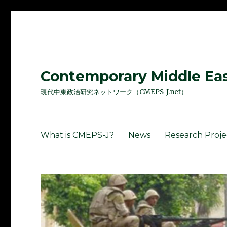
Contemporary Middle East
現代中東政治研究ネットワーク（CMEPS-J.net）
What is CMEPS-J?
News
Research Proje