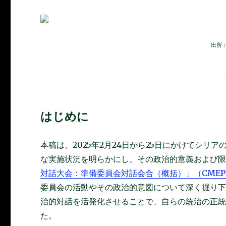
出所：
はじめに
本稿は、2025年2月24日から25日にかけてシ
な実施状況を明らかにし、その政治的意義および
対話大会：準備委員会対話会合（概括）」（CMEPS-J R
委員会の活動やその政治的意図について深く掘り
治的対話を活発化させることで、自らの統治の正
た。