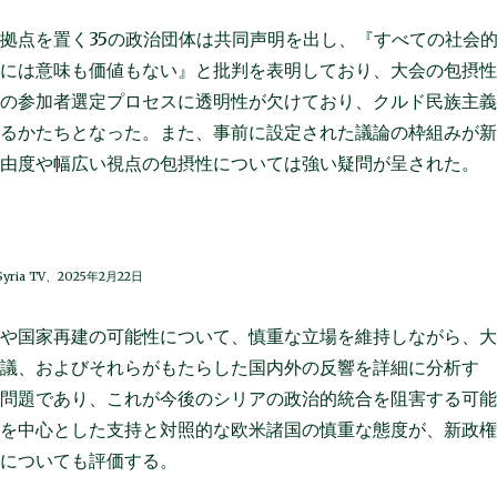
拠点を置く35の政治団体は共同声明を出し、『すべての社会
合には意味も価値もない』と批判を表明しており、大会の包摂
会の参加者選定プロセスに透明性が欠けており、クルド民族主
れるかたちとなった。また、事前に設定された議論の枠組みが
自由度や幅広い視点の包摂性については強い疑問が呈された。
yria TV、2025年2月22日
スや国家再建の可能性について、慎重な立場を維持しながら、
決議、およびそれらがもたらした国内外の反響を詳細に分析す
の問題であり、これが今後のシリアの政治的統合を阻害する可
国を中心とした支持と対照的な欧米諸国の慎重な態度が、新政
かについても評価する。