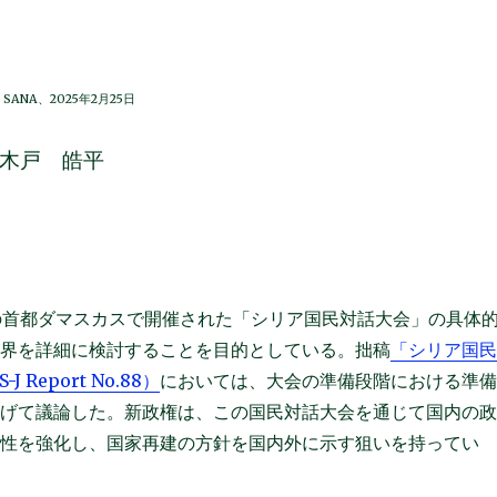
SANA、2025年2月25日
木戸 皓平
リアの首都ダマスカスで開催された「シリア国民対話大会」の具体
限界を詳細に検討することを目的としている。拙稿
「シリア国
eport No.88）
においては、大会の準備段階における準
下げて議論した。新政権は、この国民対話大会を通じて国内の
統性を強化し、国家再建の方針を国内外に示す狙いを持ってい