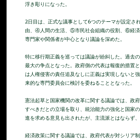
浮き彫りになった。
2日目は、正式な議事として6つのテーマが設定さ
由、④人間の生活、⑤市民社会組織の役割、⑥経
専門家や関係者が中心となり議論を深めた。
特に移行期正義を巡っては議論が紛糾した。過去
最大の争点となった。政府側の代表は報復的措置
は人権侵害の責任追及なしに正義は実現しないと
来的な専門委員会に検討を委ねることとなった。
憲法起草と国家機関の改革に関する議論では、政
すべきだとの立場を取り、統治能力の強化と国家
進を求める意見も出されたが、主流派とはならず
経済政策に関する議論では、政府代表が対シリア