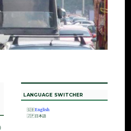
LANGUAGE SWITCHER
English
日本語
成）