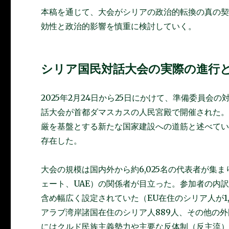
本稿を通じて、大会がシリアの政治的転換の真の
効性と政治的影響を慎重に検討していく。
シリア国民対話大会の実際の進行
2025年2月24日から25日にかけて、準備委員
話大会が首都ダマスカスの人民宮殿で開催された
厳を基盤とする新たな国家建設への道筋と述べて
存在した。
大会の規模は国内外から約6,025名の代表者が集
ェート、UAE）の関係者が目立った。参加者の内
含め幅広く設定されていた（EU在住のシリア人が1,
アラブ湾岸諸国在住のシリア人889人、その他の外
にはクルド民族主義勢力や主要な反体制（反主流