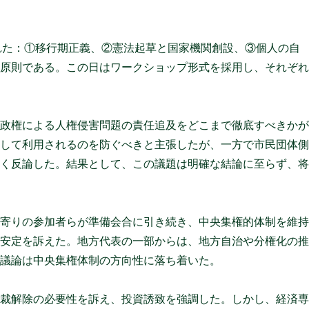
れた：①移行期正義、②憲法起草と国家機関創設、③個人の自
済原則である。この日はワークショップ形式を採用し、それぞ
の政権による人権侵害問題の責任追及をどこまで徹底すべきか
として利用されるのを防ぐべきと主張したが、一方で市民団体
強く反論した。結果として、この議題は明確な結論に至らず、
府寄りの参加者らが準備会合に引き続き、中央集権的体制を維
の安定を訴えた。地方代表の一部からは、地方自治や分権化の
、議論は中央集権体制の方向性に落ち着いた。
制裁解除の必要性を訴え、投資誘致を強調した。しかし、経済