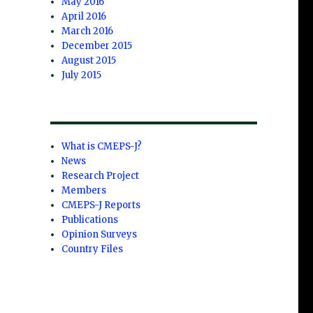
May 2016
April 2016
March 2016
December 2015
August 2015
れ
July 2015
が
側
What is CMEPS-J?
News
将
Research Project
Members
CMEPS-J Reports
Publications
持
Opinion Surveys
推
Country Files
専