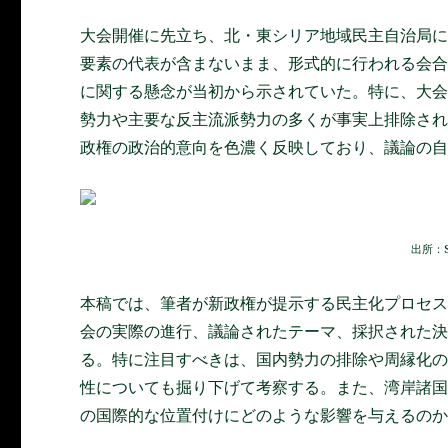
大会開催に先立ち、北・東シリア地域民主自治局に
要素の代表が含まないまま、形式的に行われる会
に関する懸念が当初から示されていた。特に、大
勢力や主要な反主流派勢力の多くが事実上排除さ
政権の政治的意向を色濃く反映しており、議論の
出所：S
本稿では、筆者が新政権が提示する民主化プロセ
会の実際の進行、議論されたテーマ、採択された
る。特に注目すべきは、国内勢力の排除や周縁化
性についても掘り下げて考察する。また、湾岸諸
の国際的な位置付けにどのような影響を与えるの