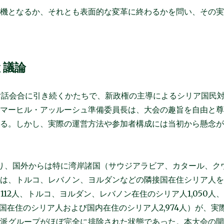
契機となるか、それとも表面的な変革に終わるかを問い、その
と議論
会の対話会合に引き続くかたちで、新政権の主導によるシリア国民
。マーヒル・アッルーシュ準備委員長は、大会の趣旨を自由と
いる。しかし、実際の運営方法や参加者構成には当初から懸念
まり、国外からは特に湾岸諸国（サウジアラビア、カタール、ク
訳は、トルコ、レバノン、ヨルダンなどの隣接国在住シリア人
112人、トルコ、ヨルダン、レバノン在住のシリア人1,050人
国在住のシリア人および国内在住のシリア人2,974人）が、実
）派グループがほぼ完全に排除された状態であった。本大会の