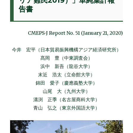
リア難民2019）」単純集計報
告書
CMEPS-J Report No. 51 (January 21, 2020)
今井 宏平（日本貿易振興機構アジア経済研究所）
髙岡 豊（中東調査会）
浜中 新吾（龍谷大学）
末近 浩太（立命館大学）
錦田 愛子（慶應義塾大学）
山尾 大（九州大学）
溝渕 正季（名古屋商科大学）
青山 弘之（東京外国語大学）