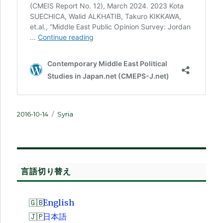
投
カ
2016-10-14
Syria
稿
テ
日:
ゴ
リ
ー
言語切り替え
English
日本語