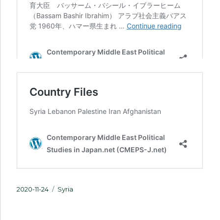
投
カ
2020-11-24
Syria
稿
テ
日:
ゴ
リ