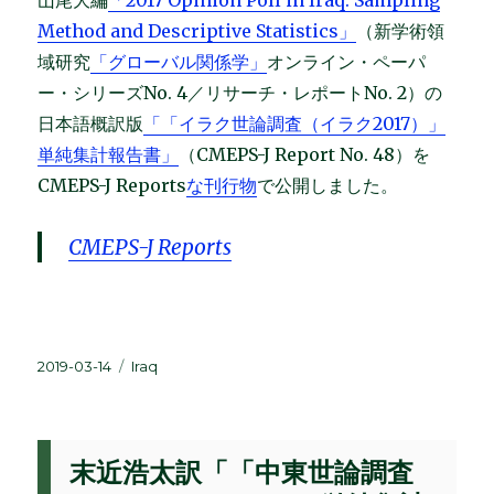
山尾大編
「2017 Opinion Poll in Iraq: Sampling
Method and Descriptive Statistics」
（新学術領
域研究
「グローバル関係学」
オンライン・ペーパ
ー・シリーズNo. 4／リサーチ・レポートNo. 2）の
日本語概訳版
「「イラク世論調査（イラク2017）」
単純集計報告書」
（CMEPS-J Report No. 48）を
CMEPS-J Reports
な刊行物
で公開しました。
CMEPS-J Reports
投
カ
2019-03-14
Iraq
稿
テ
日:
ゴ
リ
ー
末近浩太訳「「中東世論調査