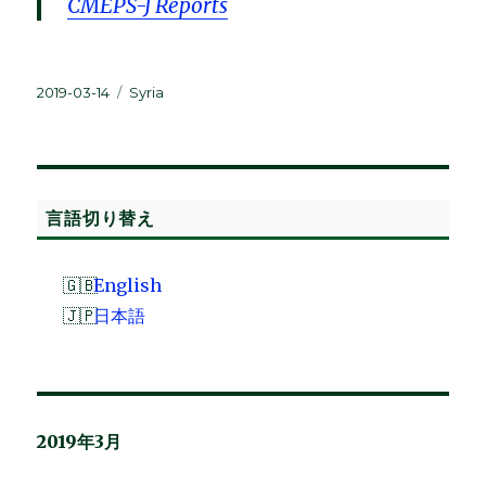
CMEPS-J Reports
投
カ
2019-03-14
Syria
稿
テ
日:
ゴ
リ
ー
言語切り替え
English
日本語
2019年3月