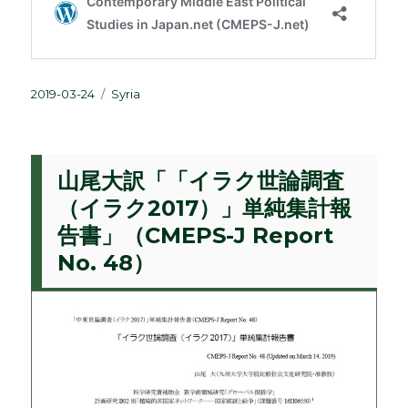
投
カ
2019-03-24
Syria
稿
テ
日:
ゴ
リ
ー
山尾大訳「「イラク世論調査
（イラク2017）」単純集計報
告書」（CMEPS-J Report
No. 48）