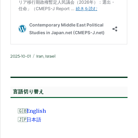
投
カ
2025-10-01
Iran
,
Israel
稿
テ
日:
ゴ
リ
ー
言語切り替え
English
日本語