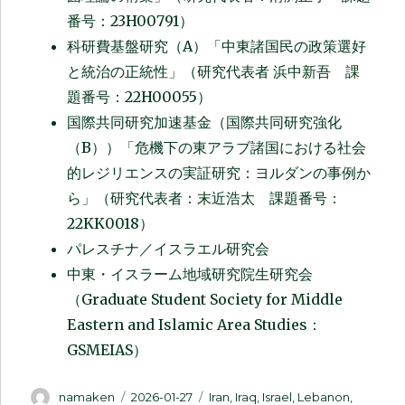
番号：23H00791）
科研費基盤研究（A）「中東諸国民の政策選好
と統治の正統性」（研究代表者 浜中新吾 課
題番号：22H00055）
国際共同研究加速基金（国際共同研究強化
（B））「危機下の東アラブ諸国における社会
的レジリエンスの実証研究：ヨルダンの事例か
ら」（研究代表者：末近浩太 課題番号：
22KK0018）
パレスチナ／イスラエル研究会
中東・イスラーム地域研究院生研究会
（Graduate Student Society for Middle
Eastern and Islamic Area Studies：
GSMEIAS）
Author
Posted
Categories
namaken
2026-01-27
Iran
,
Iraq
,
Israel
,
Lebanon
,