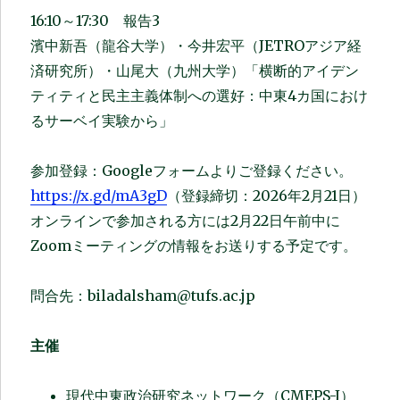
16:10～17:30 報告3
濱中新吾（龍谷大学）・今井宏平（JETROアジア経
済研究所）・山尾大（九州大学）「横断的アイデン
ティティと民主主義体制への選好：中東4カ国におけ
るサーベイ実験から」
参加登録：Googleフォームよりご登録ください。
https://x.gd/mA3gD
（登録締切：2026年2月21日）
オンラインで参加される方には2月22日午前中に
Zoomミーティングの情報をお送りする予定です。
問合先：biladalsham@tufs.ac.jp
主催
現代中東政治研究ネットワーク（CMEPS-J）