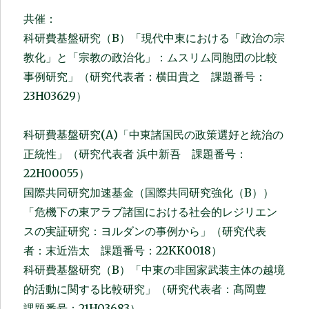
共催：
科研費基盤研究（B）「現代中東における「政治の宗
教化」と「宗教の政治化」：ムスリム同胞団の比較
事例研究」（研究代表者：横田貴之 課題番号：
23H03629）
科研費基盤研究(A)「中東諸国民の政策選好と統治の
正統性」（研究代表者 浜中新吾 課題番号：
22H00055）
国際共同研究加速基金（国際共同研究強化（B））
「危機下の東アラブ諸国における社会的レジリエン
スの実証研究：ヨルダンの事例から」（研究代表
者：末近浩太 課題番号：22KK0018）
科研費基盤研究（B）「中東の非国家武装主体の越境
的活動に関する比較研究」（研究代表者：髙岡豊
課題番号：21H03683）