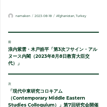
投
投
カ
namaken
2023-08-18
Afghanistan
,
Turkey
稿
稿
テ
者
日:
ゴ
リ
ー
投
前
稿
浪内紫雲・木戸皓平「第3次フサイン・アル
前
ヌース内閣（2023年8月8日教育大臣交
の
ナ
投
代）」
ビ
稿:
ゲ
次
ー
「現代中東研究コロキアム
次
シ
（Contemporary Middle Eastern
の
投
Studies Colloquium）」第7回研究会開催