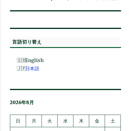
ョ
稿:
ン
言語切り替え
English
日本語
2026年8月
日
月
火
水
木
金
土