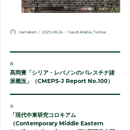
投
投
カ
namaken
2025-06-24
Saudi Arabia
,
Tunisia
稿
稿
テ
者
日:
ゴ
リ
ー
投
前
稿
髙岡豊「シリア・レバノンのパレスチナ諸
前
派概況」（CMEPS-J Report No.100）
の
ナ
投
ビ
稿:
ゲ
次
「現代中東研究コロキアム
次
ー
（Contemporary Middle Eastern
の