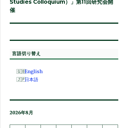
シ
投
Studies Colloquium）」第11回研究会開
稿:
催
ョ
ン
言語切り替え
English
日本語
2026年8月