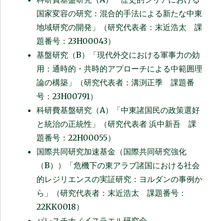
国家変容の研究：混合的手法による新たな中東
地域研究の開発」（研究代表者：末近浩太 課
題番号：23H00043）
基盤研究（B）「現代外交における軍事力の効
用：通時的・共時的アプローチによる中範囲理
論の構築」（研究代表者：溝渕正季 課題番
号：23H00791）
科研費基盤研究（A）「中東諸国民の政策選好
と統治の正統性」（研究代表者 浜中新吾 課
題番号：22H00055）
国際共同研究加速基金（国際共同研究強化
（B））「危機下の東アラブ諸国における社会
的レジリエンスの実証研究：ヨルダンの事例か
ら」（研究代表者：末近浩太 課題番号：
22KK0018）
パレスチナ／イスラエル研究会