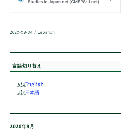
投
カ
2020-08-04
Lebanon
稿
テ
日:
ゴ
リ
ー
言語切り替え
English
日本語
2020年8月