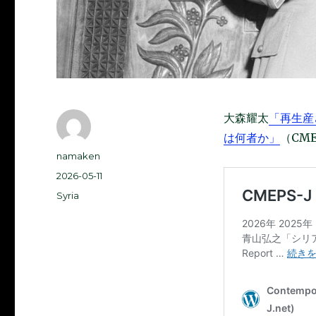
大森耀太
「再生産
は何者か」
（CME
投
namaken
稿
投
2026-05-11
者
稿
カ
Syria
日:
テ
ゴ
リ
ー