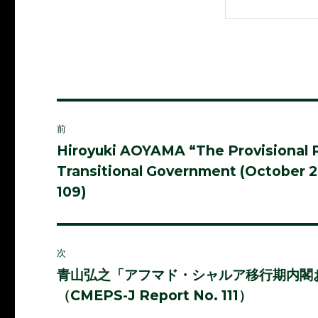
投
前
稿
Hiroyuki AOYAMA “The Provisional P
前
Transitional Government (October 
の
ナ
投
109)
ビ
稿:
ゲ
次
ー
青山弘之「アフマド・シャルア移行期内閣お
次
シ
（CMEPS-J Report No. 111）
の
投