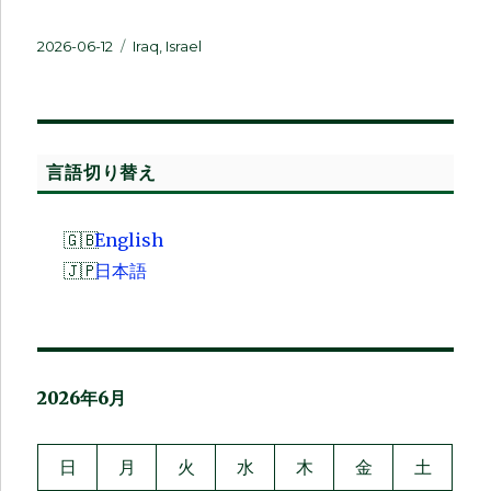
投
カ
2026-06-12
Iraq
,
Israel
稿
テ
日:
ゴ
リ
ー
言語切り替え
English
日本語
2026年6月
日
月
火
水
木
金
土