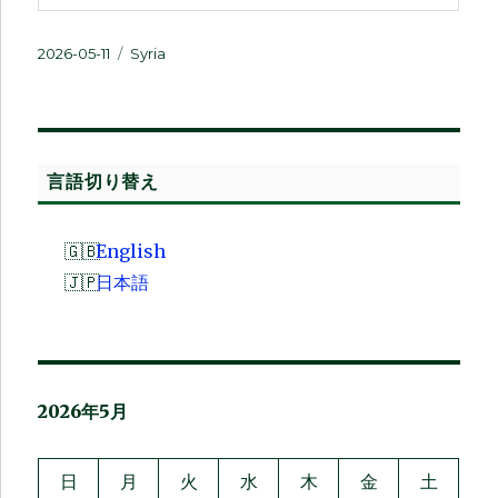
投
カ
2026-05-11
Syria
稿
テ
日:
ゴ
リ
ー
言語切り替え
English
日本語
2026年5月
日
月
火
水
木
金
土